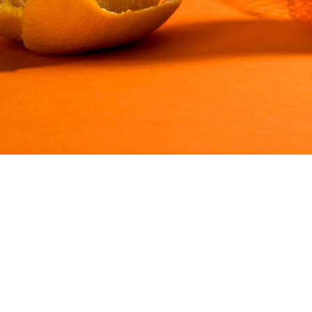
consectetu
sed iacu
consequat s