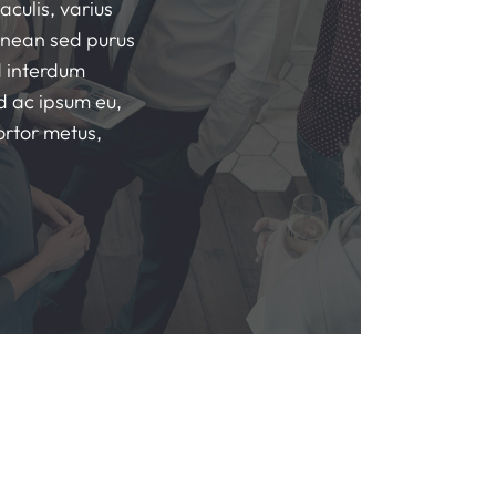
aculis, varius
Aenean sed purus
d interdum
nd ac ipsum eu,
ortor metus,