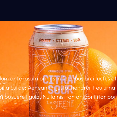
lum ante ipsum primis in faucibus orci luctus et 
ilia curae; Aenean mi justo, hendrerit eu urn
posuere ligula. Nulla nisi tortor, porttitor port
udin, pellentesque posuere diam. Praesent vel fel
ulum finibus. Praesent at nisi tincidunt, sodales 