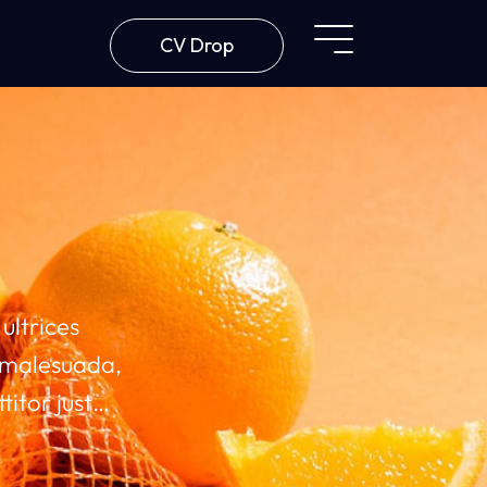
CV Drop
ultrices
a malesuada,
titor justo
is ut leo
leo ut,