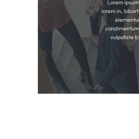
Lorem ipsum d
lorem in, lobor
elementum
condimentum. I
vulputate b