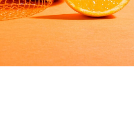
mattis elit
io. Proin
sollicitudin