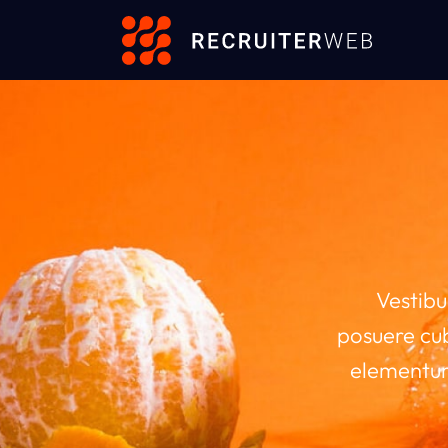
Vestibu
posuere cub
elementum 
sollicit
vestib