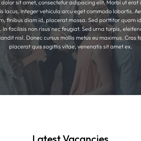
olor sit amet, consectetur adipiscing elit. Morbi ut erat i
tis lacus. Integer vehicula arcu eget commodo lobortis. 
, finibus diam id, placerat massa. Sed porttitor quam i
n facilisis non risus nec feugiat. Sed urna turpis, eleife
landit nisl. Donec cursus mollis metus eu maximus. Cras t
placerat quis sagittis vitae, venenatis sit amet ex.
Latest Vacancies