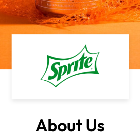
r nunc. Donec venenatis posuere tincidunt. Sed 
lis mattis. Duis vitae sagittis nisl, id pretium od
agittis ligula quis pretium. Nullam aliquam ex 
nulla feugiat mattis. Aliquam erat volutpat.
About Us